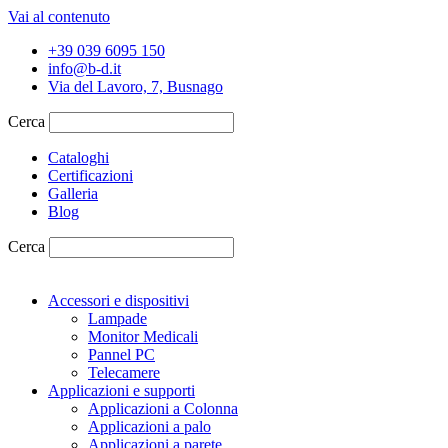
Vai al contenuto
+39 039 6095 150
info@b-d.it
Via del Lavoro, 7, Busnago
Cerca
Cataloghi
Certificazioni
Galleria
Blog
Cerca
Accessori e dispositivi
Lampade
Monitor Medicali
Pannel PC
Telecamere
Applicazioni e supporti
Applicazioni a Colonna
Applicazioni a palo
Applicazioni a parete