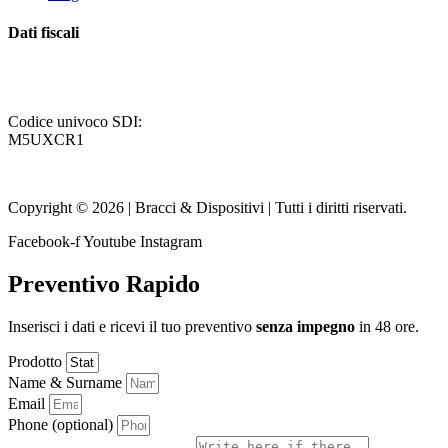
Dati fiscali
P. Iva / Codice Fiscale: IT08141680960
Codice univoco SDI:
M5UXCR1
Autorità di vigilanza come
Azienda certificata: EuCI
Copyright © 2026 | Bracci & Dispositivi | Tutti i diritti riservati.
Facebook-f
Youtube
Instagram
Preventivo Rapido
Inserisci i dati e ricevi il tuo preventivo
senza impegno
in 48 ore.
Prodotto
Name & Surname
Email
Phone (optional)