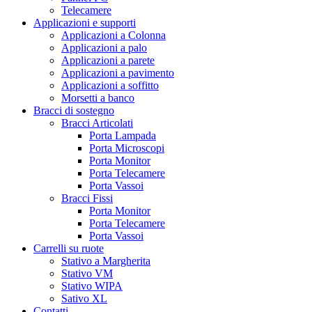
Telecamere
Applicazioni e supporti
Applicazioni a Colonna
Applicazioni a palo
Applicazioni a parete
Applicazioni a pavimento
Applicazioni a soffitto
Morsetti a banco
Bracci di sostegno
Bracci Articolati
Porta Lampada
Porta Microscopi
Porta Monitor
Porta Telecamere
Porta Vassoi
Bracci Fissi
Porta Monitor
Porta Telecamere
Porta Vassoi
Carrelli su ruote
Stativo a Margherita
Stativo VM
Stativo WIPA
Sativo XL
Contatti