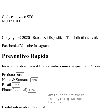
P. Iva / Codice Fiscale: IT08141680960
Codice univoco SDI:
M5UXCR1
Autorità di vigilanza come
Azienda certificata: EuCI
Copyright © 2026 | Bracci & Dispositivi | Tutti i diritti riservati.
Facebook-f
Youtube
Instagram
Preventivo Rapido
Inserisci i dati e ricevi il tuo preventivo
senza impegno
in 48 ore.
Prodotto
Name & Surname
Email
Phone (optional)
Useful information (optional)