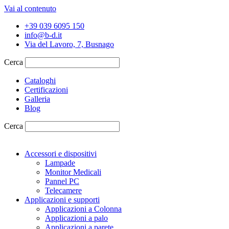
Vai al contenuto
+39 039 6095 150
info@b-d.it
Via del Lavoro, 7, Busnago
Cerca
Cataloghi
Certificazioni
Galleria
Blog
Cerca
Accessori e dispositivi
Lampade
Monitor Medicali
Pannel PC
Telecamere
Applicazioni e supporti
Applicazioni a Colonna
Applicazioni a palo
Applicazioni a parete