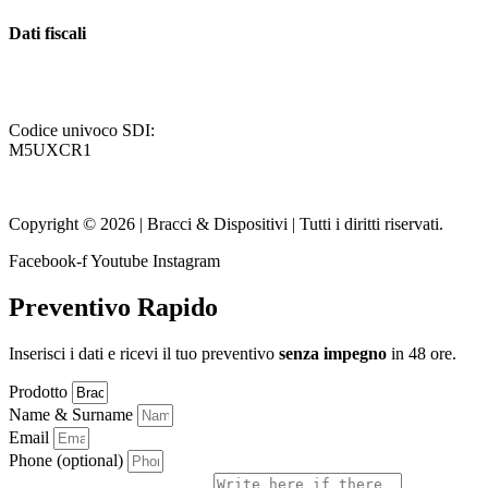
Dati fiscali
P. Iva / Codice Fiscale: IT08141680960
Codice univoco SDI:
M5UXCR1
Autorità di vigilanza come
Azienda certificata: EuCI
Copyright © 2026 | Bracci & Dispositivi | Tutti i diritti riservati.
Facebook-f
Youtube
Instagram
Preventivo Rapido
Inserisci i dati e ricevi il tuo preventivo
senza impegno
in 48 ore.
Prodotto
Name & Surname
Email
Phone (optional)