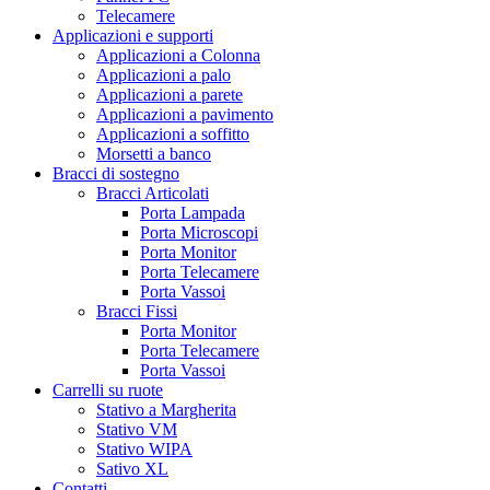
Telecamere
Applicazioni e supporti
Applicazioni a Colonna
Applicazioni a palo
Applicazioni a parete
Applicazioni a pavimento
Applicazioni a soffitto
Morsetti a banco
Bracci di sostegno
Bracci Articolati
Porta Lampada
Porta Microscopi
Porta Monitor
Porta Telecamere
Porta Vassoi
Bracci Fissi
Porta Monitor
Porta Telecamere
Porta Vassoi
Carrelli su ruote
Stativo a Margherita
Stativo VM
Stativo WIPA
Sativo XL
Contatti